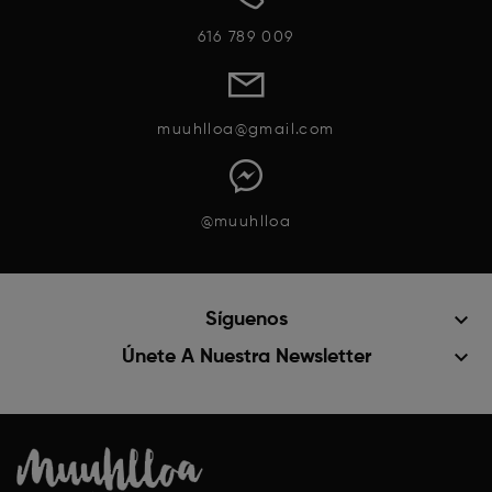
616 789 009
muuhlloa@gmail.com
@muuhlloa
keyboard_arrow_down
Síguenos
keyboard_arrow_down
Únete A Nuestra Newsletter