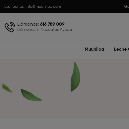
Escríbenos:
info@muuhlloa.com
Ga
Llámanos:
616 789 009
Llámanos Si Necesitas Ayuda
Muuhlloa
Leche 