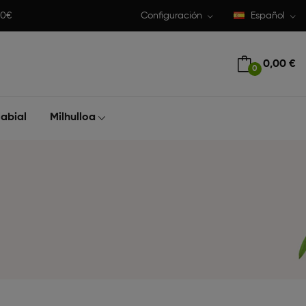
50€
Configuración
Español
0,00 €
0
abial
Milhulloa