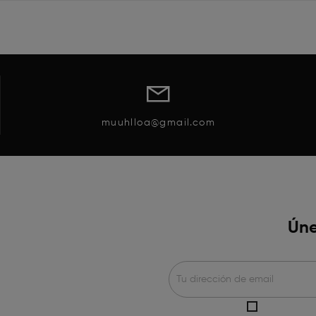
muuhlloa@gmail.com
Úne