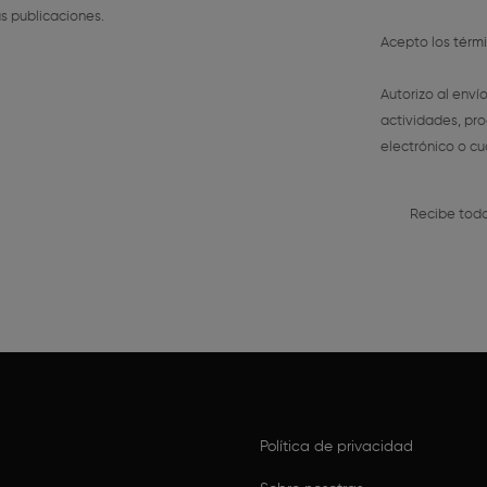
s publicaciones.
Acepto los
térm
Autorizo al enví
actividades, pro
electrónico o cu
Recibe toda
Política de privacidad