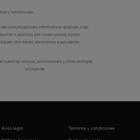
inos y condiciones
.
o de comunicaciones informativas relativas a las
ductos o servicios por correo postal, correo
alquier otro medio electrónico equivalente.
s nuestras noticias, promociones y otras ventajas
exclusivas.
Aviso legal
Términos y condiciones