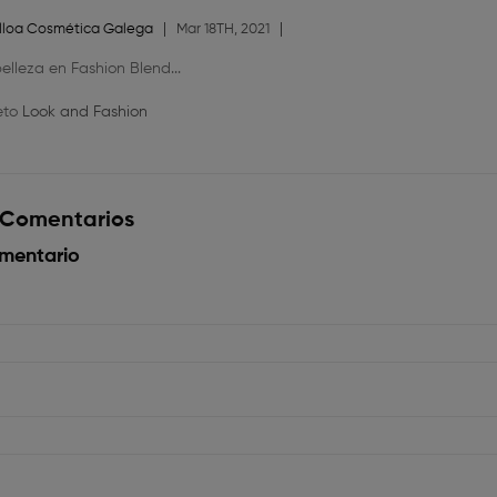
lloa Cosmética Galega
Mar 18TH, 2021
elleza en Fashion Blend...
eto
Look and Fashion
 Comentarios
mentario