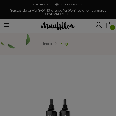
Escríbenos:
info@muuhlloa.com
Gastos de envío GRATIS a España (Península) en compras
superiores a 50€
0
Inicio
Blog