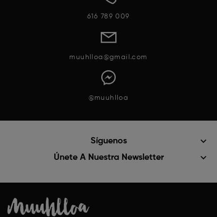
616 789 009
muuhlloa@gmail.com
@muuhlloa
keyboard_arrow_down
Síguenos
keyboard_arrow_down
Únete A Nuestra Newsletter