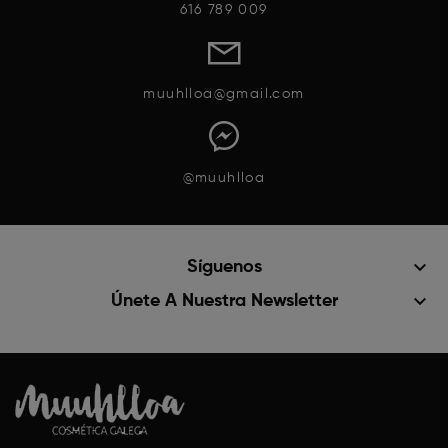
616 789 009
muuhlloa@gmail.com
@muuhlloa
keyboard_arrow_down
Síguenos
keyboard_arrow_down
Únete A Nuestra Newsletter