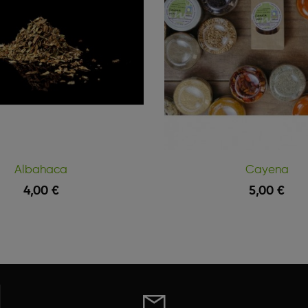
Albahaca
Cayena
4,00 €
5,00 €
Vista Rápida
Carrito
Añadir Al Carrito