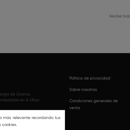
Recibe toda
Política de privacidad
Sobre nosotras
nergia de Granxa
nraizadas en A Ulloa.
Condiciones generales de
venta
ia más relevante recordando tus
s cookies.