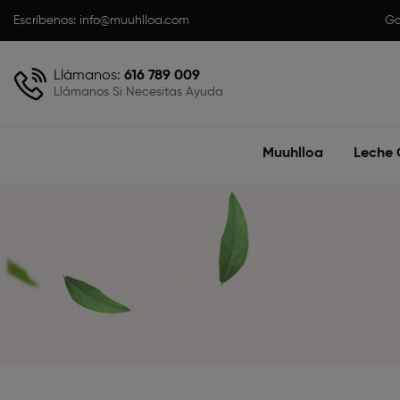
Escríbenos:
info@muuhlloa.com
Ga
Llámanos:
616 789 009
Llámanos Si Necesitas Ayuda
Muuhlloa
Leche 