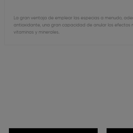
La gran ventaja de emplear las especias a menudo, adem
antioxidante, una gran capacidad de anular los efectos ne
vitaminas y minerales.