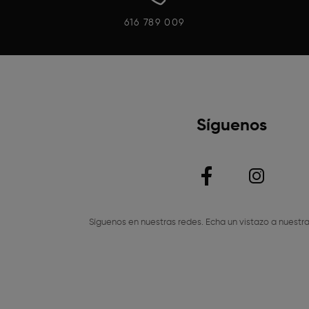
616 789 009
Síguenos
Síguenos en nuestras redes. Echa un vistazo a nuestra