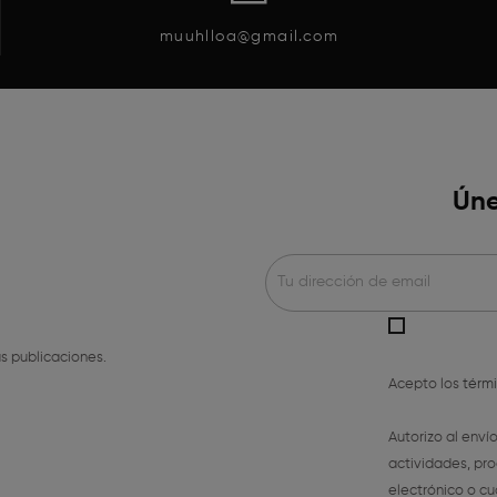
muuhlloa@gmail.com
Úne
s publicaciones.
Acepto los
térm
Autorizo al enví
actividades, pro
electrónico o cu