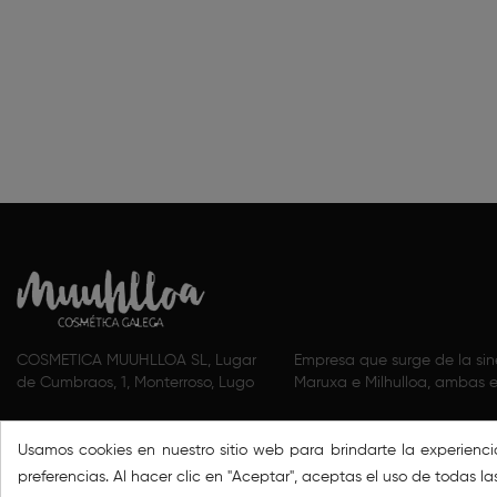
COSMETICA MUUHLLOA SL, Lugar
Empresa que surge de la si
de Cumbraos, 1, Monterroso, Lugo
Maruxa e Milhulloa, ambas e
Usamos cookies en nuestro sitio web para brindarte la experienc
preferencias. Al hacer clic en "Aceptar", aceptas el uso de todas la