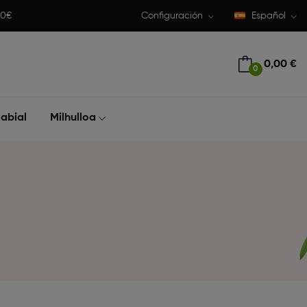
50€
Configuración
Español
0,00 €
0
abial
Milhulloa