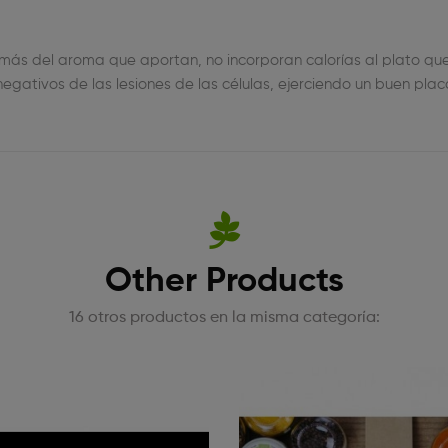
ás del aroma que aportan, no incorporan calorías al plato qu
gativos de las lesiones de las células, ejerciendo un buen placa
Other Products
16 otros productos en la misma categoría: