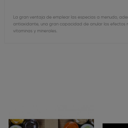
La gran ventaja de emplear las especias a menudo, adem
antioxidante, una gran capacidad de anular los efectos ne
vitaminas y minerales.