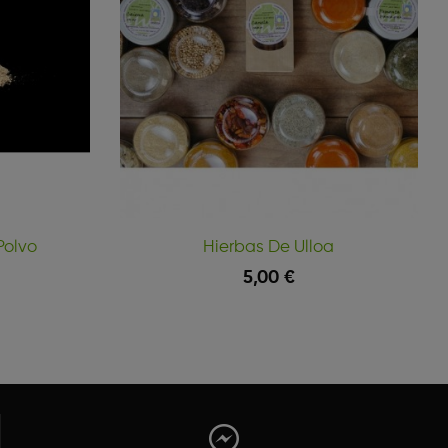
Polvo
Hierbas De Ulloa
5,00 €
Vista Rápida
Vista Rápida
Añadir Al Carrito