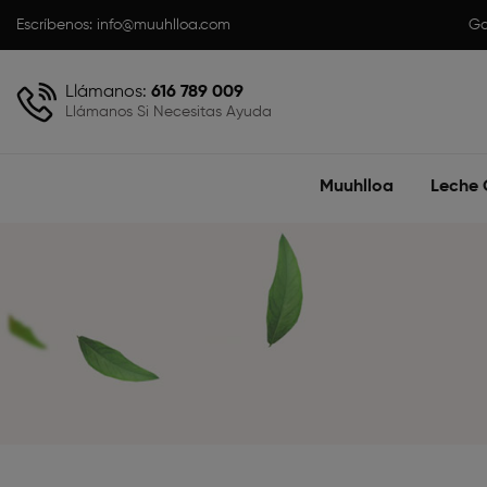
Escríbenos:
info@muuhlloa.com
Ga
Llámanos:
616 789 009
Llámanos Si Necesitas Ayuda
Muuhlloa
Leche 