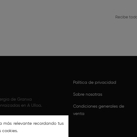
Recibe toda
Política de privacidad
Sobre nosotras
nergia de Granxa
nraizadas en A Ulloa.
Condiciones generales de
venta
ia más relevante recordando tus
s cookies.