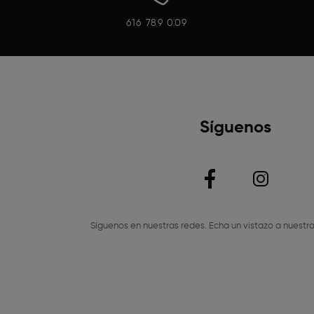
616 789 009
Síguenos
Síguenos en nuestras redes. Echa un vistazo a nuestra