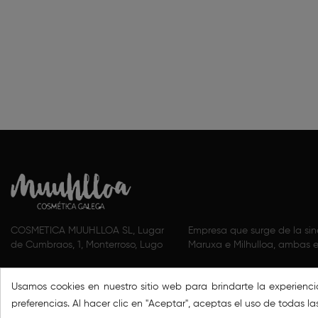
COSMETICA MUUHLLOA SL, Lugar
Empresa que surge de la si
de Cumbraos, 1, Monterroso, Lugo
Maruxa e Milhulloa, ambas e
Usamos cookies en nuestro sitio web para brindarte la experienc
preferencias. Al hacer clic en "Aceptar", aceptas el uso de todas la