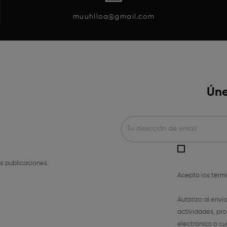
muuhlloa@gmail.com
Úne
s publicaciones.
Acepto los
térm
Autorizo al enví
actividades, pro
electrónico o cu