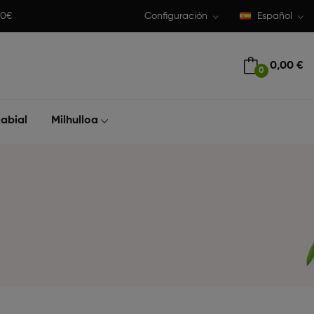
50€
Configuración
Español
0,00 €
0
abial
Milhulloa