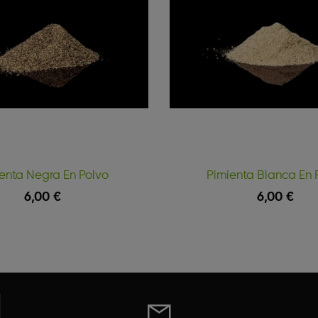
enta Negra En Polvo
Pimienta Blanca En 
6,00 €
6,00 €
Vista Rápida
Carrito
Añadir Al Carrito