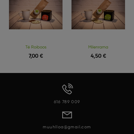
Té Roiboos
Milenrama
7,00 €
4,50 €
Vista Rápida
Vista Rápida
616 789 009
muuhlloa@gmail.com