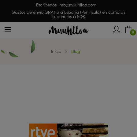
Escríbenos:
info@muuhlloa.com
Gastos de envío GRATIS a España (Península) en compras
superiores a 50€
0
Inicio
Blog