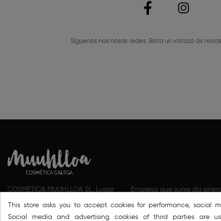
Síguenos nas nosas redes. Bota un vistazo ás nosas
COSMETICA MUUHLLOA SL, Lugar
Empresa que surxe da siner
de Cumbraos, 1, Monterroso, Lugo
e Milhulloa, ambas enraizad
This store asks you to accept cookies for performance, social 
Social media and advertising cookies of third parties are u