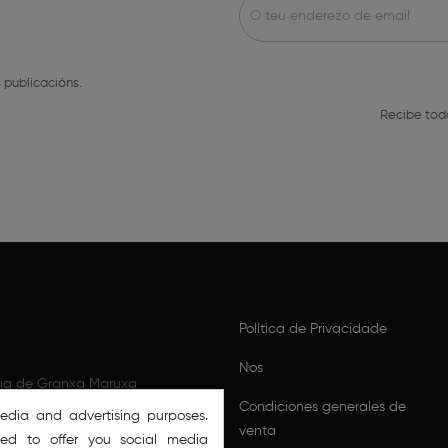
 publicacións.
Recibe tod
Política de Privacidade
Nos
xia de Granxa Maruxa
as na Ulloa.
Condiciones generales de
media and advertising purposes.
venta
sed to offer you social media