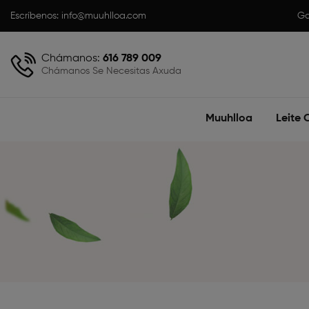
Escríbenos:
info@muuhlloa.com
Ga
Chámanos:
616 789 009
Chámanos Se Necesitas Axuda
Muuhlloa
Leite 