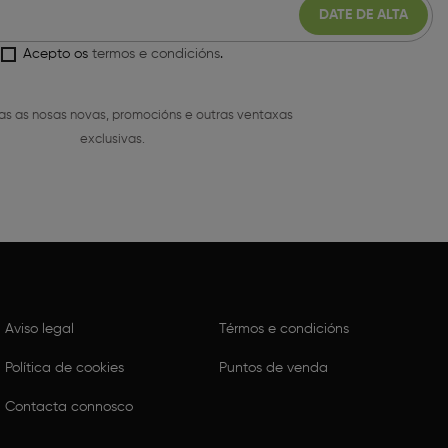
Acepto os
termos e condicións
.
as as nosas novas, promocións e outras ventaxas
exclusivas.
Aviso legal
Térmos e condicións
Política de cookies
Puntos de venda
Contacta connosco