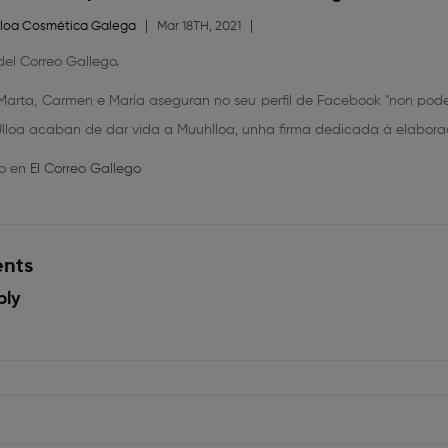
loa Cosmética Galega
Mar 18TH, 2021
el Correo Gallego.
Marta, Carmen e María aseguran no seu perfil de Facebook "non pode
Ulloa acaban de dar vida a Muuhlloa, unha firma dedicada á elaborac
to en
El Correo Gallego
ents
ply