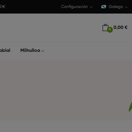
50€
Configuración
Galego
0,00 €
0
abial
Milhulloa