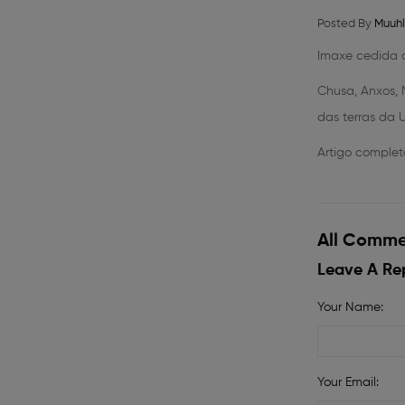
Posted By
Muuhl
Imaxe cedida d
Chusa, Anxos, 
das terras da 
Artigo comple
All Comm
Leave A Re
Your Name:
Your Email: