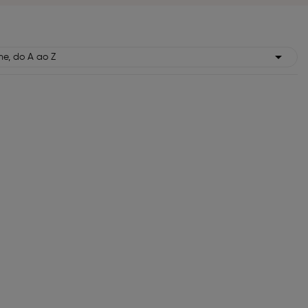

e, do A ao Z