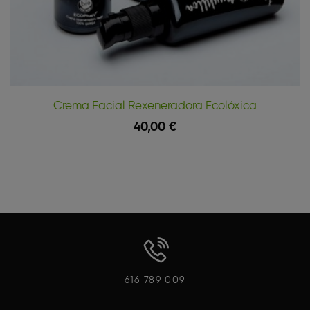
Crema Facial Rexeneradora Ecolóxica
40,00 €
Vista Rápida
Engadir Á Cesta
616 789 009