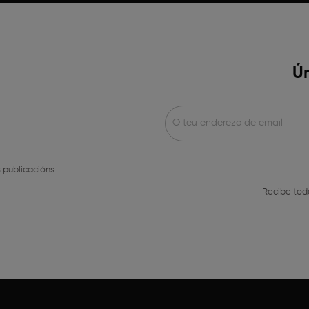
Ún
 publicacións.
Recibe tod