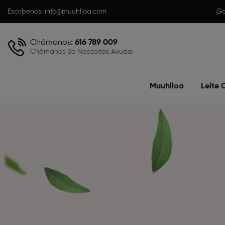
Escríbenos:
info@muuhlloa.com
Ga
Chámanos:
616 789 009
Chámanos Se Necesitas Axuda
Muuhlloa
Leite 