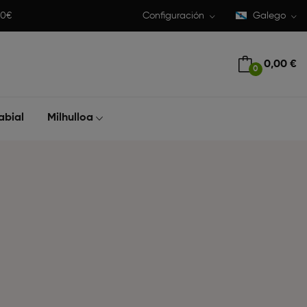
50€
Configuración
Galego
0,00 €
0
abial
Milhulloa