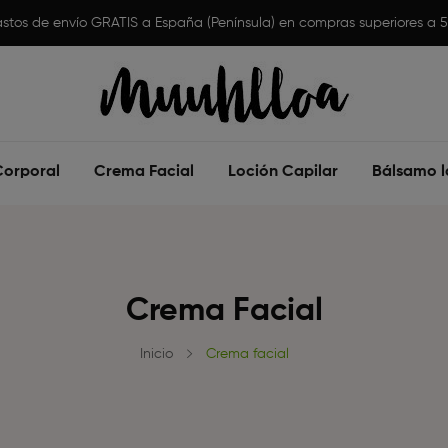
stos de envío GRATIS a España (Península) en compras superiores a 
Corporal
Crema Facial
Loción Capilar
Bálsamo l
Crema Facial
Inicio
Crema facial