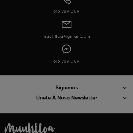
616 789 009
muuhlloa@gmail.com
616 789 009
keyboard_arrow_down
Síguenos
keyboard_arrow_down
Únete Á Nosa Newsletter