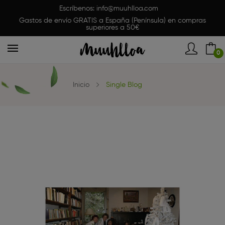
Escríbenos:
info@muuhlloa.com
Gastos de envío GRATIS a España (Península) en compras
superiores a 50€
0
Inicio
Single Blog