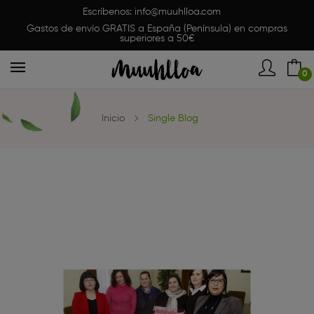
Escríbenos:
info@muuhlloa.com
Gastos de envío GRATIS a España (Península) en compras
superiores a 50€
0
Inicio
Single Blog