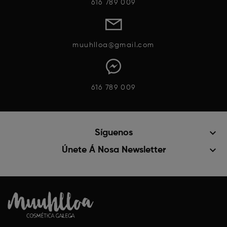
616 789 009
muuhlloa@gmail.com
616 789 009
keyboard_arrow_down
Síguenos
keyboard_arrow_down
Únete Á Nosa Newsletter