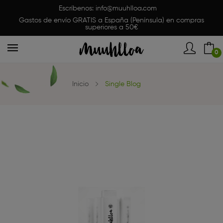
Escríbenos:
info@muuhlloa.com
Gastos de envío GRATIS a España (Península) en compras
superiores a 50€
0
Inicio
Single Blog