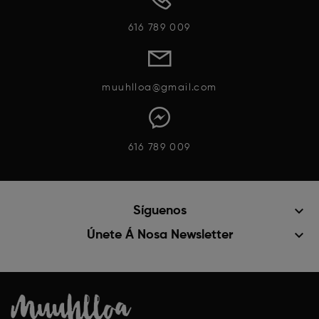
616 789 009
muuhlloa@gmail.com
616 789 009
keyboard_arrow_down
Síguenos
keyboard_arrow_down
Únete Á Nosa Newsletter