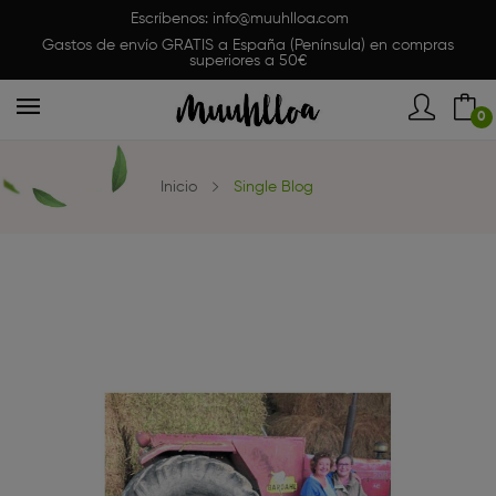
Escríbenos:
info@muuhlloa.com
Gastos de envío GRATIS a España (Península) en compras
superiores a 50€
0
Inicio
Single Blog