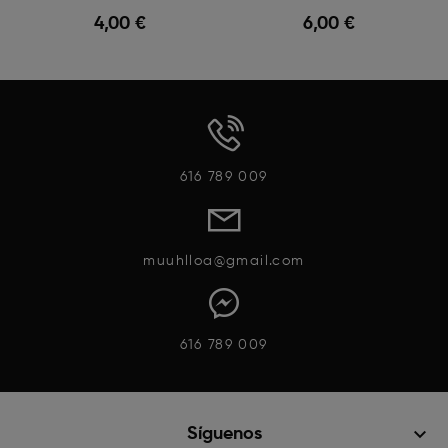
4,00 €
6,00 €
Vista Rápida
Vista Rápida
616 789 009
muuhlloa@gmail.com
616 789 009
keyboard_arrow_down
Síguenos