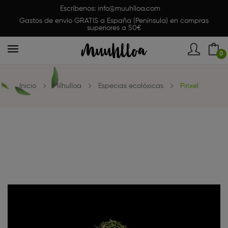
Escríbenos:
info@muuhlloa.com
Gastos de envío GRATIS a España (Península) en compras
superiores a 50€
0
Inicio
Milhulloa
Especias ecolóxicas
Pirixel