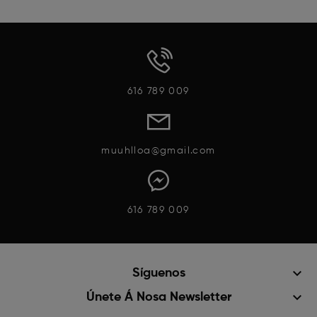
Vista Rápida
Vista Rápida
616 789 009
muuhlloa@gmail.com
616 789 009
keyboard_arrow_down
Síguenos
keyboard_arrow_down
Únete Á Nosa Newsletter