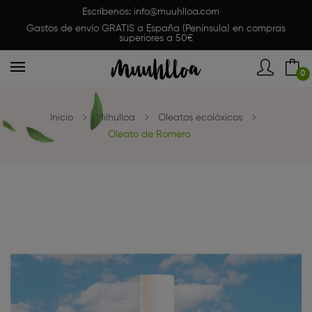
Escríbenos:
info@muuhlloa.com
Gastos de envío GRATIS a España (Península) en compras
superiores a 50€
0
Inicio
Milhulloa
Oleatos ecolóxicos
Oleato de Romero