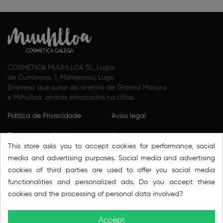
COSMETICA MUUHLLOA SL, Lugar
de Cumbraos, 1, Monterroso, Lugo
Empresa que surxe da sinerxia de Granxa Maruxa
e Milhulloa, ambas enraizadas na Ulloa.
Política de Privacidade
Aviso legal
Térmos e condicións
Nos
This store asks you to accept cookies for performance, social
Política de cookies
Puntos de venda
media and advertising purposes. Social media and advertising
cookies of third parties are used to offer you social media
Condiciones generales de
Contacta connosco
functionalities and personalized ads. Do you accept these
venta
cookies and the processing of personal data involved?
Accept