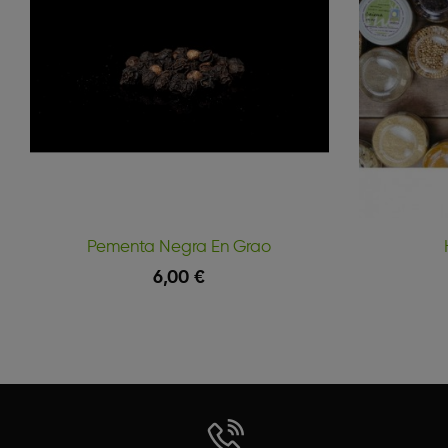
Pementa Negra En Grao
6,00 €
Vista Rápida
Engadir Á Cesta
Engadir Á