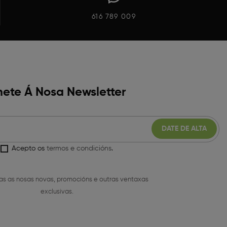
616 789 009
ete Á Nosa Newsletter
Acepto os
termos e condicións
.
as as nosas novas, promocións e outras ventaxas
exclusivas.