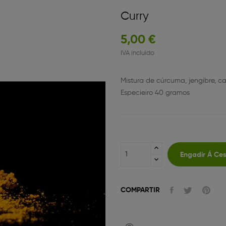
Curry
5,00 €
IVA incluido
Mistura de cúrcuma, jengibre, can
Especieiro 40 gramos
Engadir Á Ce
COMPARTIR