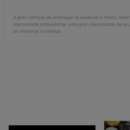
A gran vantaxe de empregar as especias a miúdo, adema
capacidade antioxidante, unha gran capacidade de anular
en vitaminas e minerais.