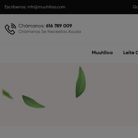
Escríbenos:
info@muuhlloa.com
Ga
Chámanos:
616 789 009
Chámanos Se Necesitas Axuda
Muuhlloa
Leite 