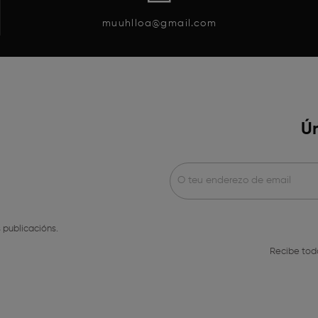
muuhlloa@gmail.com
Ún
 publicacións.
Recibe tod