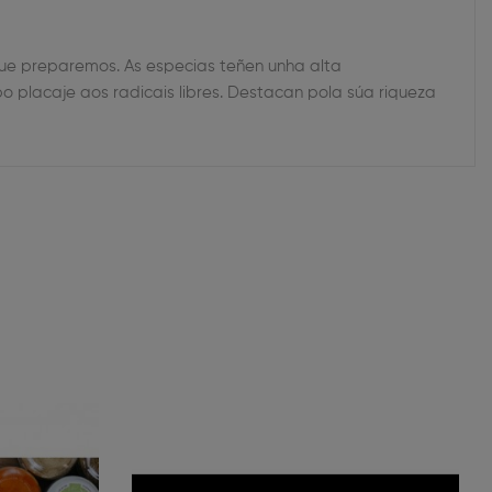
ue preparemos. As especias teñen unha alta
 placaje aos radicais libres. Destacan pola súa riqueza