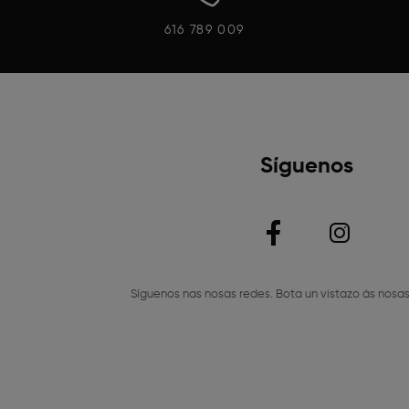
616 789 009
Síguenos
Síguenos nas nosas redes. Bota un vistazo ás nosas