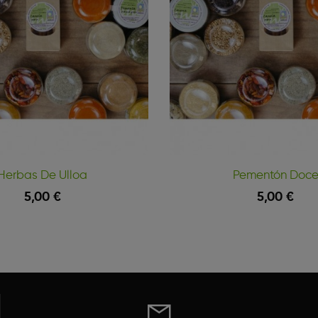
Herbas De Ulloa
Pementón Doc
5,00 €
5,00 €
Vista Rápida
 Cesta
Engadir Á Cesta