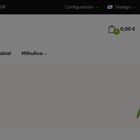
50€
Configuración
Galego
0,00 €
0
abial
Milhulloa