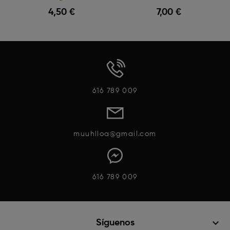
4,50 €
7,00 €
Vista Rápida
Vista Rápida
616 789 009
muuhlloa@gmail.com
616 789 009
keyboard_arrow_down
Síguenos