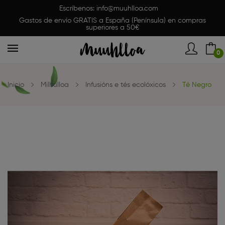
Escríbenos:
info@muuhlloa.com
Gastos de envío GRATIS a España (Península) en compras
superiores a 50€
0
Inicio
Milhulloa
Infusións e tés ecolóxicos
Té Negro