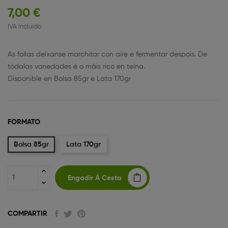
7,00 €
IVA incluido
As follas deíxanse marchitar con aire e fermentar despois. De
tódalas variedades é o máis rico en teína.
Disponible en Bolsa 85gr e Lata 170gr
FORMATO
Bolsa 85gr
Lata 170gr
Engadir Á Cesta
COMPARTIR