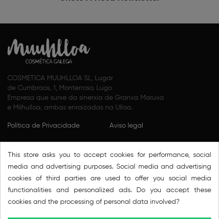
COSMETICA MUUHLLOA SL, Lugar
de Cumbraos, 1, Monterroso, Lugo
Empresa que surxe da sinerxia de Granxa Maruxa
e Milhulloa, ambas enraizadas na Ulloa.
Política de Privacidade
Aviso legal
Térmos e condicións
Nos
This store asks you to accept cookies for performance, social
Política de cookies
Puntos de venda
media and advertising purposes. Social media and advertising
cookies of third parties are used to offer you social media
Condiciones generales de
Contacta connosco
functionalities and personalized ads. Do you accept these
venta
cookies and the processing of personal data involved?