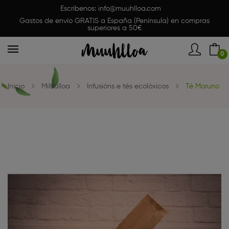
Escríbenos:
info@muuhlloa.com
Gastos de envío GRATIS a España (Península) en compras
superiores a 50€
0
Inicio
Milhulloa
Infusións e tés ecolóxicos
Té Moruno