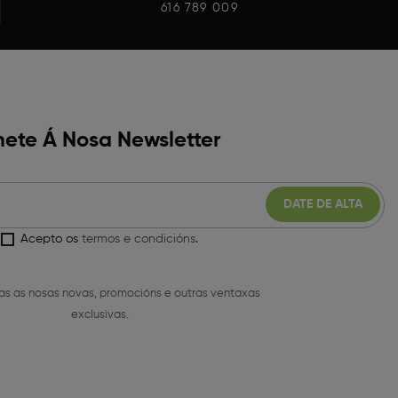
616 789 009
ete Á Nosa Newsletter
Acepto os
termos e condicións
.
as as nosas novas, promocións e outras ventaxas
exclusivas.