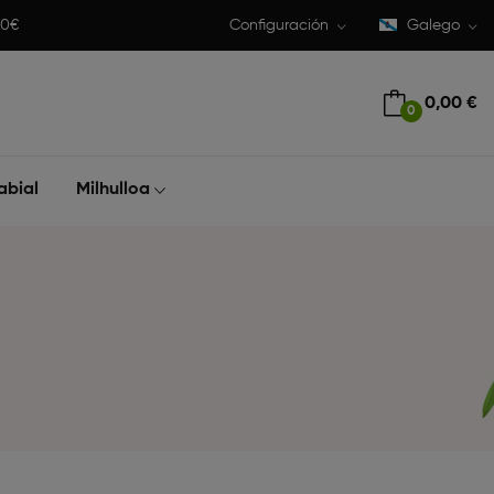
50€
Configuración
Galego
0,00 €
0
abial
Milhulloa