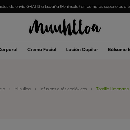
stos de envío GRATIS a España (Península) en compras superiores a 
Corporal
Crema Facial
Loción Capilar
Bálsamo l
icio
Milhulloa
Infusións e tés ecolóxicos
Tomillo Limonado