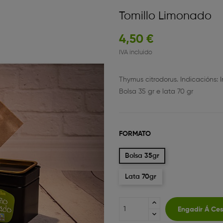
Tomillo Limonado
4,50 €
IVA incluido
Thymus citrodorus. Indicacións: 
Bolsa 35 gr e lata 70 gr
FORMATO
Bolsa 35gr
Lata 70gr
Engadir Á Ce