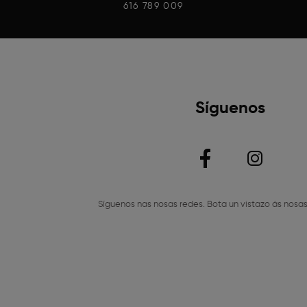
616 789 009
Síguenos
Síguenos nas nosas redes. Bota un vistazo ás nosas