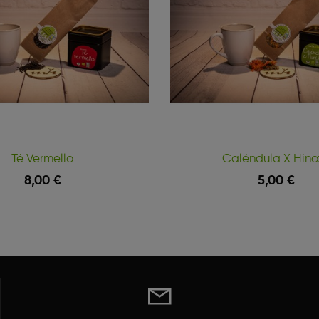
Té Vermello
Caléndula X Hino
8,00 €
5,00 €
Vista Rápida
 Cesta