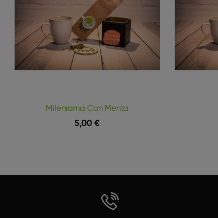
Milenrama Con Menta
5,00 €
Vista Rápida
Engadir Á Cesta
Engadir Á