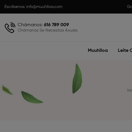
Escríbenos:
info@muuhlloa.com
Ga
Chámanos:
616 789 009
Chámanos Se Necesitas Axuda
Muuhlloa
Leite 
In