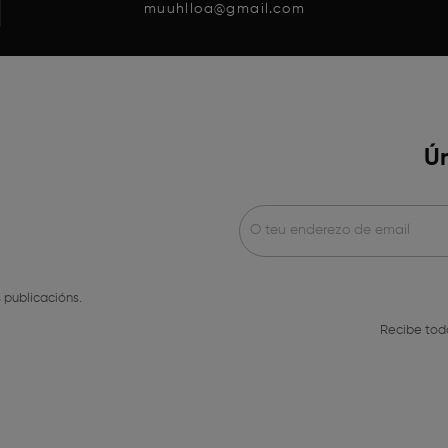
muuhlloa@gmail.com
Ún
 publicacións.
Recibe tod