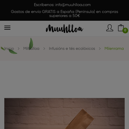
Escríbenos:
info@muuhlloa.com
Gastos de envío GRATIS a España (Península) en compras
superiores a 50€
0
Inicio
Milhulloa
Infusións e tés ecolóxicos
Milenrama